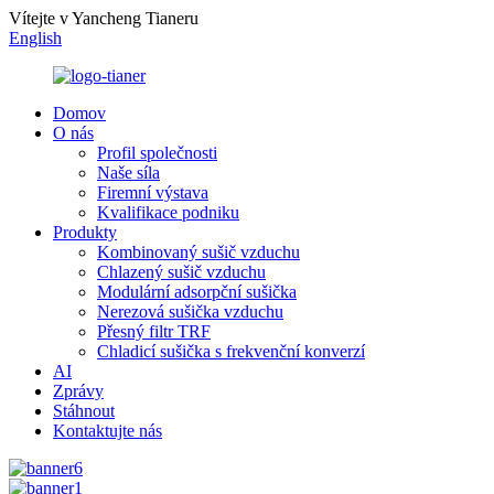
Vítejte v Yancheng Tianeru
English
Domov
O nás
Profil společnosti
Naše síla
Firemní výstava
Kvalifikace podniku
Produkty
Kombinovaný sušič vzduchu
Chlazený sušič vzduchu
Modulární adsorpční sušička
Nerezová sušička vzduchu
Přesný filtr TRF
Chladicí sušička s frekvenční konverzí
AI
Zprávy
Stáhnout
Kontaktujte nás