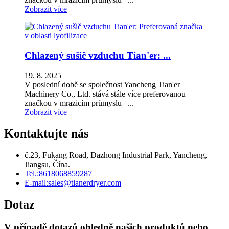
Zobrazit více
Chlazený sušič vzduchu Tian'er: ...
19. 8. 2025
V poslední době se společnost Yancheng Tian'er
Machinery Co., Ltd. stává stále více preferovanou
značkou v mrazicím průmyslu –...
Zobrazit více
Kontaktujte nás
č.23, Fukang Road, Dazhong Industrial Park, Yancheng,
Jiangsu, Čína.
Tel.:
8618068859287
E-mail:
sales@tianerdryer.com
Dotaz
V případě dotazů ohledně našich produktů nebo