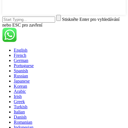
Stiskněte Enter pro vyhledávání
nebo ESC pro zavření
English
French
German
Portuguese
Spanish
Russian
Japanese
Korean
Arabic
Irish
Greek
Turkish
Italian
Danish
Romanian
Indonesian