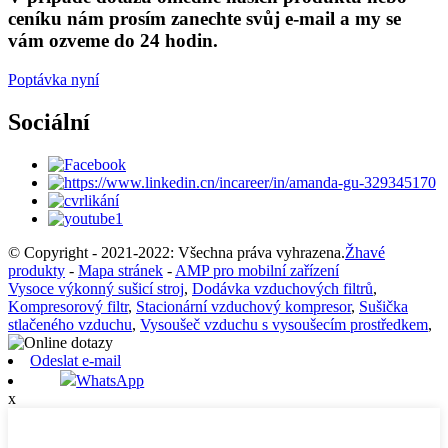
ceníku nám prosím zanechte svůj e-mail a my se
vám ozveme do 24 hodin.
Poptávka nyní
Sociální
© Copyright - 2021-2022: Všechna práva vyhrazena.
Žhavé
produkty
-
Mapa stránek
-
AMP pro mobilní zařízení
Vysoce výkonný sušicí stroj
,
Dodávka vzduchových filtrů
,
Kompresorový filtr
,
Stacionární vzduchový kompresor
,
Sušička
stlačeného vzduchu
,
Vysoušeč vzduchu s vysoušecím prostředkem
,
Odeslat e-mail
WhatsApp
x