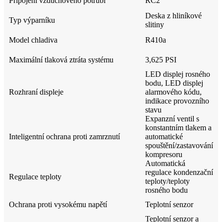
Připojení vzduchového potrubí
RC2”
Deska z hliníkové
Typ výparníku
slitiny
Model chladiva
R410a
Maximální tlaková ztráta systému
3,625 PSI
LED displej rosného
bodu, LED displej
Rozhraní displeje
alarmového kódu,
indikace provozního
stavu
Expanzní ventil s
konstantním tlakem a
Inteligentní ochrana proti zamrznutí
automatické
spouštění/zastavování
kompresoru
Automatická
regulace kondenzační
Regulace teploty
teploty/teploty
rosného bodu
Ochrana proti vysokému napětí
Teplotní senzor
Teplotní senzor a