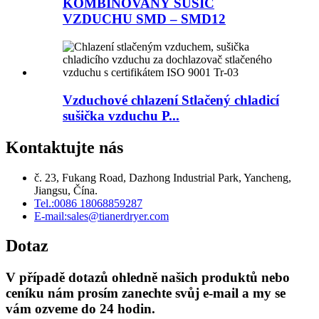
KOMBINOVANÝ SUŠIČ
VZDUCHU SMD – SMD12
Vzduchové chlazení Stlačený chladicí
sušička vzduchu P...
Kontaktujte nás
č. 23, Fukang Road, Dazhong Industrial Park, Yancheng,
Jiangsu, Čína.
Tel.:
0086 18068859287
E-mail:
sales@tianerdryer.com
Dotaz
V případě dotazů ohledně našich produktů nebo
ceníku nám prosím zanechte svůj e-mail a my se
vám ozveme do 24 hodin.