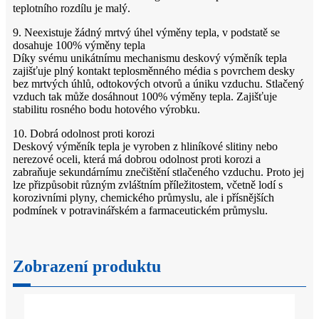
teplotního rozdílu je malý.
9. Neexistuje žádný mrtvý úhel výměny tepla, v podstatě se
dosahuje 100% výměny tepla
Díky svému unikátnímu mechanismu deskový výměník tepla
zajišťuje plný kontakt teplosměnného média s povrchem desky
bez mrtvých úhlů, odtokových otvorů a úniku vzduchu. Stlačený
vzduch tak může dosáhnout 100% výměny tepla. Zajišťuje
stabilitu rosného bodu hotového výrobku.
10. Dobrá odolnost proti korozi
Deskový výměník tepla je vyroben z hliníkové slitiny nebo
nerezové oceli, která má dobrou odolnost proti korozi a
zabraňuje sekundárnímu znečištění stlačeného vzduchu. Proto jej
lze přizpůsobit různým zvláštním příležitostem, včetně lodí s
korozivními plyny, chemického průmyslu, ale i přísnějších
podmínek v potravinářském a farmaceutickém průmyslu.
Zobrazení produktu