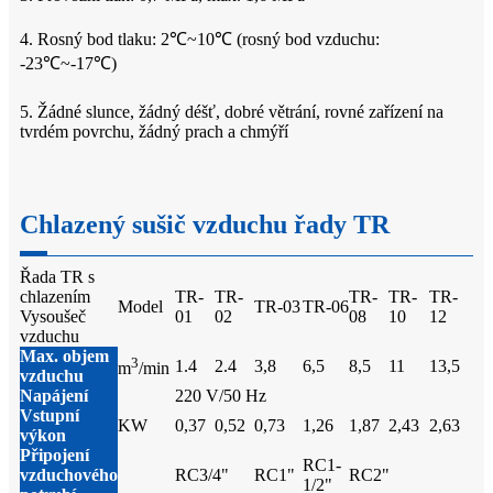
4. Rosný bod tlaku: 2℃~10℃ (rosný bod vzduchu:
-23℃~-17℃)
5. Žádné slunce, žádný déšť, dobré větrání, rovné zařízení na
tvrdém povrchu, žádný prach a chmýří
Chlazený sušič vzduchu řady TR
Řada TR s
chlazením
TR-
TR-
TR-
TR-
TR-
Model
TR-03
TR-06
Vysoušeč
01
02
08
10
12
vzduchu
Max. objem
3
1.4
2.4
3,8
6,5
8,5
11
13,5
m
/min
vzduchu
Napájení
220 V/50 Hz
Vstupní
KW
0,37
0,52
0,73
1,26
1,87
2,43
2,63
výkon
Připojení
RC1-
vzduchového
RC3/4"
RC1"
RC2"
1/2"