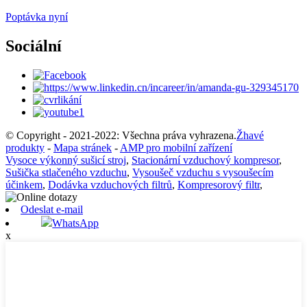
Poptávka nyní
Sociální
© Copyright - 2021-2022: Všechna práva vyhrazena.
Žhavé
produkty
-
Mapa stránek
-
AMP pro mobilní zařízení
Vysoce výkonný sušicí stroj
,
Stacionární vzduchový kompresor
,
Sušička stlačeného vzduchu
,
Vysoušeč vzduchu s vysoušecím
účinkem
,
Dodávka vzduchových filtrů
,
Kompresorový filtr
,
Odeslat e-mail
WhatsApp
x