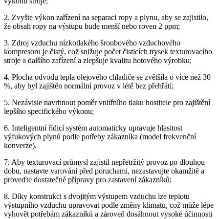
výkonu stroje;
2. Zvyšte výkon zařízení na separaci ropy a plynu, aby se zajistilo,
že obsah ropy na výstupu bude menší nebo roven 2 ppm;
3. Zdroj vzduchu nízkotlakého šroubového vzduchového
kompresoru je čistý, což snižuje počet čisticích trysek texturovacího
stroje a dalšího zařízení a zlepšuje kvalitu hotového výrobku;
4. Plocha odvodu tepla olejového chladiče se zvětšila o více než 30
%, aby byl zajištěn normální provoz v létě bez přehřátí;
5. Nezávisle navrhnout poměr vnitřního tlaku hostitele pro zajištění
lepšího specifického výkonu;
6. Inteligentní řídicí systém automaticky upravuje hlasitost
výfukových plynů podle potřeby zákazníka (model frekvenční
konverze).
7. Aby texturovací průmysl zajistil nepřetržitý provoz po dlouhou
dobu, nastavte varování před poruchami, nezastavujte okamžitě a
proveďte dostatečné přípravy pro zastavení zákazníků;
8. Díky konstrukci s dvojitým výstupem vzduchu lze teplotu
výstupního vzduchu upravovat podle změny klimatu, což může lépe
vyhovět potřebám zákazníků a zároveň dosáhnout vysoké účinnosti