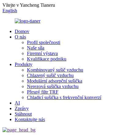
Vítejte v Yancheng Tianeru
English
Domov
O nás
Profil společnosti
Naše síla
Firemní výstava
Kvalifikace podniku
Produkty
Kombinovaný sušič vzduchu
Chlazený sušič vzduchu
Modulární adsorpční sušička
Nerezová sušička vzduchu
Přesný filtr TRF
Chladicí sušička s frekvenční konverzí
AI
Zprávy
Stáhnout
Kontaktujte nás