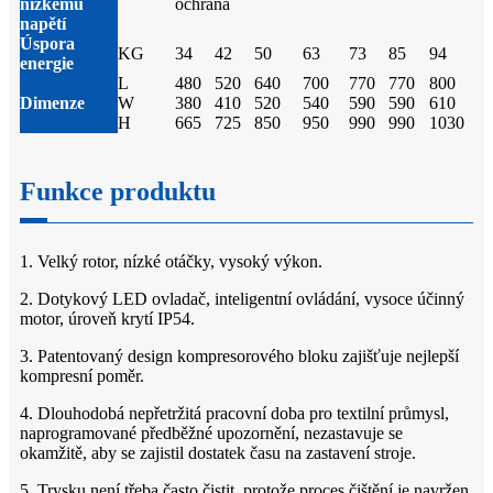
nízkému
ochrana
napětí
Úspora
KG
34
42
50
63
73
85
94
energie
L
480
520
640
700
770
770
800
Dimenze
W
380
410
520
540
590
590
610
H
665
725
850
950
990
990
1030
Funkce produktu
1. Velký rotor, nízké otáčky, vysoký výkon.
2. Dotykový LED ovladač, inteligentní ovládání, vysoce účinný
motor, úroveň krytí IP54.
3. Patentovaný design kompresorového bloku zajišťuje nejlepší
kompresní poměr.
4. Dlouhodobá nepřetržitá pracovní doba pro textilní průmysl,
naprogramované předběžné upozornění, nezastavuje se
okamžitě, aby se zajistil dostatek času na zastavení stroje.
5. Trysku není třeba často čistit, protože proces čištění je navržen