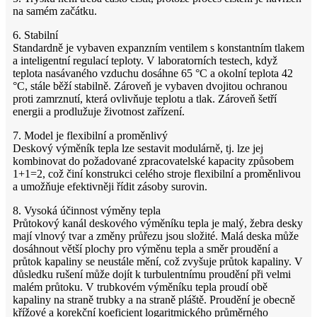
na samém začátku.
6. Stabilní
Standardně je vybaven expanzním ventilem s konstantním tlakem
a inteligentní regulací teploty. V laboratorních testech, když
teplota nasávaného vzduchu dosáhne 65 °C a okolní teplota 42
°C, stále běží stabilně. Zároveň je vybaven dvojitou ochranou
proti zamrznutí, která ovlivňuje teplotu a tlak. Zároveň šetří
energii a prodlužuje životnost zařízení.
7. Model je flexibilní a proměnlivý
Deskový výměník tepla lze sestavit modulárně, tj. lze jej
kombinovat do požadované zpracovatelské kapacity způsobem
1+1=2, což činí konstrukci celého stroje flexibilní a proměnlivou
a umožňuje efektivněji řídit zásoby surovin.
8. Vysoká účinnost výměny tepla
Průtokový kanál deskového výměníku tepla je malý, žebra desky
mají vlnový tvar a změny průřezu jsou složité. Malá deska může
dosáhnout větší plochy pro výměnu tepla a směr proudění a
průtok kapaliny se neustále mění, což zvyšuje průtok kapaliny. V
důsledku rušení může dojít k turbulentnímu proudění při velmi
malém průtoku. V trubkovém výměníku tepla proudí obě
kapaliny na straně trubky a na straně pláště. Proudění je obecně
křížové a korekční koeficient logaritmického průměrného