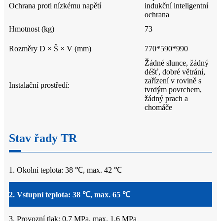
Ochrana proti nízkému napětí
indukční inteligentní
ochrana
Hmotnost (kg)
73
Rozměry D × Š × V (mm)
770*590*990
Žádné slunce, žádný
déšť, dobré větrání,
zařízení v rovině s
Instalační prostředí:
tvrdým povrchem,
žádný prach a
chomáče
Stav řady TR
1. Okolní teplota: 38 ℃, max. 42 ℃
2. Vstupní teplota: 38 ℃, max. 65 ℃
3. Provozní tlak: 0,7 MPa, max. 1,6 MPa