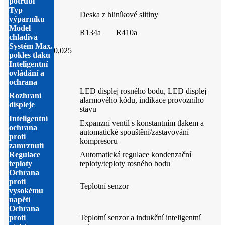
potrubí
Typ
Deska z hliníkové slitiny
výparníku
Model
R134a
R410a
chladiva
Systém Max.
0,025
pokles tlaku
Inteligentní
ovládání a
ochrana
LED displej rosného bodu, LED displej
Rozhraní
alarmového kódu, indikace provozního
displeje
stavu
Inteligentní
Expanzní ventil s konstantním tlakem a
ochrana
automatické spouštění/zastavování
proti
kompresoru
zamrznutí
Regulace
Automatická regulace kondenzační
teploty
teploty/teploty rosného bodu
Ochrana
proti
Teplotní senzor
vysokému
napětí
Ochrana
proti
Teplotní senzor a indukční inteligentní