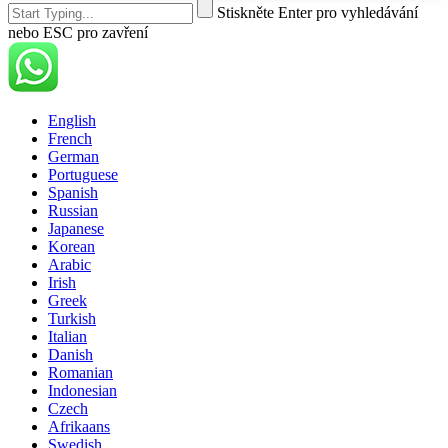
Stiskněte Enter pro vyhledávání
nebo ESC pro zavření
English
French
German
Portuguese
Spanish
Russian
Japanese
Korean
Arabic
Irish
Greek
Turkish
Italian
Danish
Romanian
Indonesian
Czech
Afrikaans
Swedish