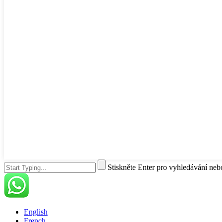
Stiskněte Enter pro vyhledávání ne
English
French