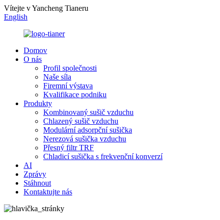
Vítejte v Yancheng Tianeru
English
Domov
O nás
Profil společnosti
Naše síla
Firemní výstava
Kvalifikace podniku
Produkty
Kombinovaný sušič vzduchu
Chlazený sušič vzduchu
Modulární adsorpční sušička
Nerezová sušička vzduchu
Přesný filtr TRF
Chladicí sušička s frekvenční konverzí
AI
Zprávy
Stáhnout
Kontaktujte nás