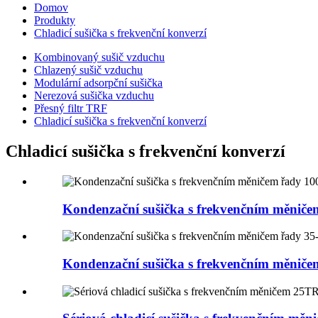
Domov
Produkty
Chladicí sušička s frekvenční konverzí
Kombinovaný sušič vzduchu
Chlazený sušič vzduchu
Modulární adsorpční sušička
Nerezová sušička vzduchu
Přesný filtr TRF
Chladicí sušička s frekvenční konverzí
Chladicí sušička s frekvenční konverzí
Kondenzační sušička s frekvenčním měnič
Kondenzační sušička s frekvenčním měnič