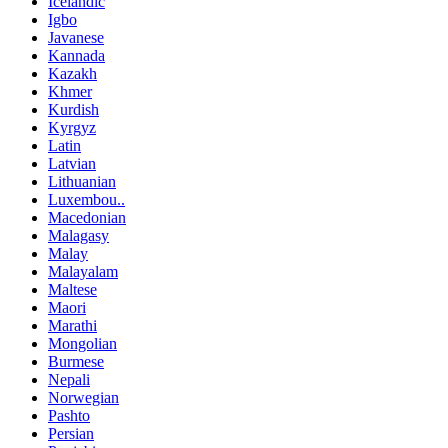
Icelandic
Igbo
Javanese
Kannada
Kazakh
Khmer
Kurdish
Kyrgyz
Latin
Latvian
Lithuanian
Luxembou..
Macedonian
Malagasy
Malay
Malayalam
Maltese
Maori
Marathi
Mongolian
Burmese
Nepali
Norwegian
Pashto
Persian