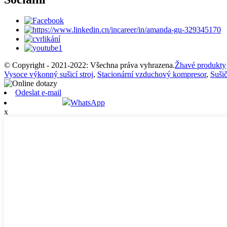
© Copyright - 2021-2022: Všechna práva vyhrazena.
Žhavé produkty
Vysoce výkonný sušicí stroj
,
Stacionární vzduchový kompresor
,
Suši
Odeslat e-mail
WhatsApp
x