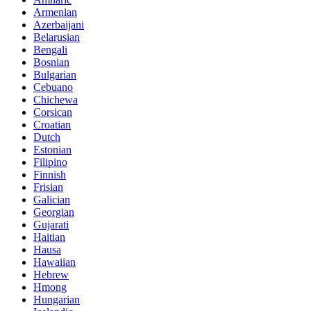
Armenian
Azerbaijani
Belarusian
Bengali
Bosnian
Bulgarian
Cebuano
Chichewa
Corsican
Croatian
Dutch
Estonian
Filipino
Finnish
Frisian
Galician
Georgian
Gujarati
Haitian
Hausa
Hawaiian
Hebrew
Hmong
Hungarian