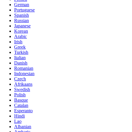
German
Portuguese
Spanish
Russian
Japanese
Korean
Arabic
Irish
Greek
Turkish
Italian
Danish
Romanian
Indonesian
Czech
Afrikaans
Swedish
Polish
Basque
Catalan
Esperanto
Hindi
Lao
Albanian
Amharic