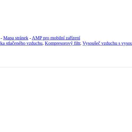
-
Mapa stránek
-
AMP pro mobilní zařízení
čka stlačeného vzduchu
,
Kompresorový filtr
,
Vysoušeč vzduchu s vyso