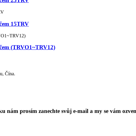
ničem 25TRV
ničem 15TRV
měničem (TRVO1~TRV12)
u, Čína.
ku nám prosím zanechte svůj e-mail a my se vám ozve