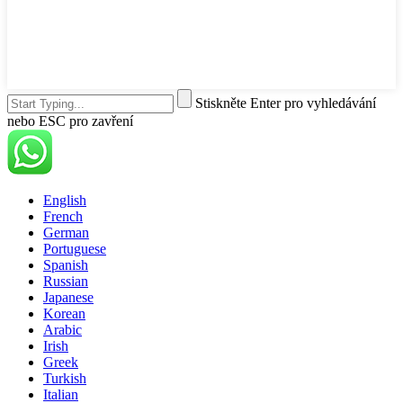
Stiskněte Enter pro vyhledávání
nebo ESC pro zavření
English
French
German
Portuguese
Spanish
Russian
Japanese
Korean
Arabic
Irish
Greek
Turkish
Italian