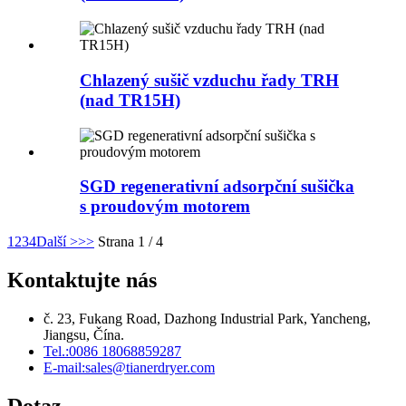
Chlazený sušič vzduchu řady TRH
(nad TR15H)
SGD regenerativní adsorpční sušička
s proudovým motorem
1
2
3
4
Další >
>>
Strana 1 / 4
Kontaktujte nás
č. 23, Fukang Road, Dazhong Industrial Park, Yancheng,
Jiangsu, Čína.
Tel.:
0086 18068859287
E-mail:
sales@tianerdryer.com
Dotaz