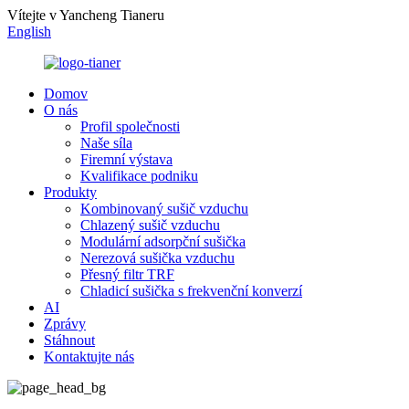
Vítejte v Yancheng Tianeru
English
Domov
O nás
Profil společnosti
Naše síla
Firemní výstava
Kvalifikace podniku
Produkty
Kombinovaný sušič vzduchu
Chlazený sušič vzduchu
Modulární adsorpční sušička
Nerezová sušička vzduchu
Přesný filtr TRF
Chladicí sušička s frekvenční konverzí
AI
Zprávy
Stáhnout
Kontaktujte nás