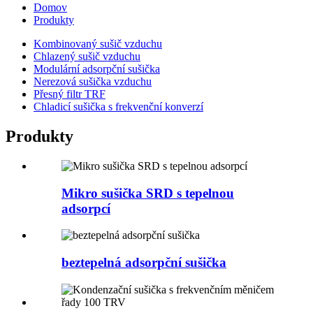
Domov
Produkty
Kombinovaný sušič vzduchu
Chlazený sušič vzduchu
Modulární adsorpční sušička
Nerezová sušička vzduchu
Přesný filtr TRF
Chladicí sušička s frekvenční konverzí
Produkty
Mikro sušička SRD s tepelnou
adsorpcí
beztepelná adsorpční sušička