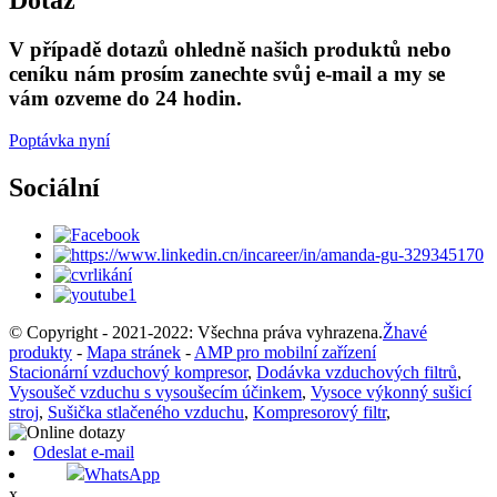
V případě dotazů ohledně našich produktů nebo
ceníku nám prosím zanechte svůj e-mail a my se
vám ozveme do 24 hodin.
Poptávka nyní
Sociální
© Copyright - 2021-2022: Všechna práva vyhrazena.
Žhavé
produkty
-
Mapa stránek
-
AMP pro mobilní zařízení
Stacionární vzduchový kompresor
,
Dodávka vzduchových filtrů
,
Vysoušeč vzduchu s vysoušecím účinkem
,
Vysoce výkonný sušicí
stroj
,
Sušička stlačeného vzduchu
,
Kompresorový filtr
,
Odeslat e-mail
WhatsApp
x